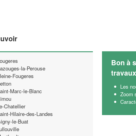
uvoir
ougeres
Bon à s
azouges-la-Perouse
travau
leine-Fougeres
etton
Les no
aint-Marc-le-Blanc
Zoom su
imou
Caract
e-Chatellier
aint-Hilaire-des-Landes
signy-le-Buat
ullouville