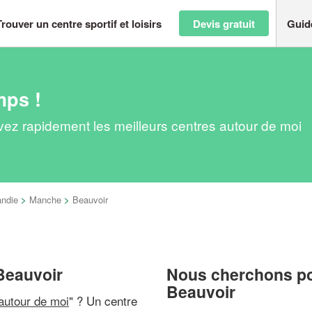
Trouver un centre sportif et loisirs
Devis gratuit
Guid
mps !
ouvez rapidement les meilleurs centres autour de moi
ndie
>
Manche
>
Beauvoir
 Beauvoir
Nous cherchons pou
Beauvoir
 autour de moi
" ? Un centre