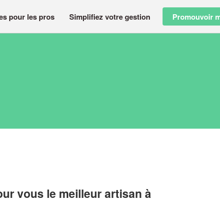
es pour les pros
Simplifiez votre gestion
Promouvoir m
r vous le meilleur artisan à