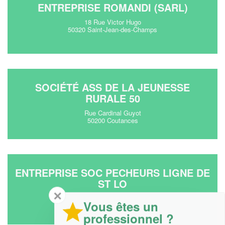
ENTREPRISE ROMANDI (SARL)
18 Rue Victor Hugo
50320 Saint-Jean-des-Champs
SOCIÉTÉ ASS DE LA JEUNESSE
RURALE 50
Rue Cardinal Guyot
50200 Coutances
ENTREPRISE SOC PECHEURS LIGNE DE
ST LO
✕
3 Place General De Gaulle
Vous êtes un
50000 Saint-Lo
professionnel ?