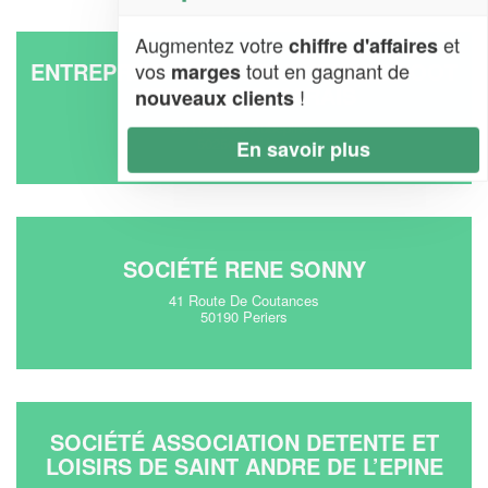
Augmentez votre
et
chiffre d'affaires
ENTREPRISE GPT RURAL JEUNES FOOT
vos
tout en gagnant de
marges
MER MONTS MARAIS
!
nouveaux clients
20 Rue Des Aubepines
50250 La-Haye
En savoir plus
SOCIÉTÉ RENE SONNY
41 Route De Coutances
50190 Periers
SOCIÉTÉ ASSOCIATION DETENTE ET
LOISIRS DE SAINT ANDRE DE L’EPINE