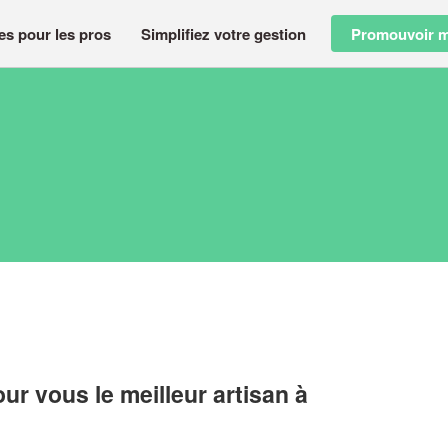
es pour les pros
Simplifiez votre gestion
Promouvoir m
r vous le meilleur artisan à