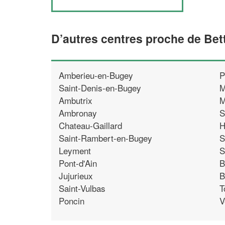
D’autres centres proche de Bet
Amberieu-en-Bugey
P
Saint-Denis-en-Bugey
M
Ambutrix
M
Ambronay
S
Chateau-Gaillard
H
Saint-Rambert-en-Bugey
S
Leyment
S
Pont-d'Ain
B
Jujurieux
B
Saint-Vulbas
T
Poncin
V