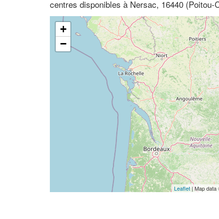
centres disponibles à Nersac, 16440 (Poitou-
+
−
Leaflet
| Map data