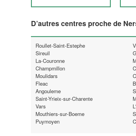
D’autres centres proche de Ne
Roullet-Saint-Estephe
V
Sireuil
G
La-Couronne
M
Champmillon
C
Moulidars
C
Fleac
B
Angouleme
S
Saint-Yrieix-sur-Charente
M
Vars
L
Mouthiers-sur-Boeme
S
Puymoyen
C