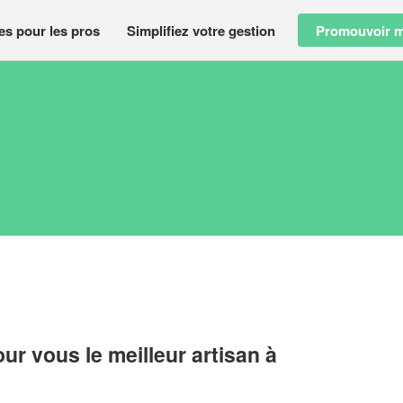
es pour les pros
Simplifiez votre gestion
Promouvoir m
r vous le meilleur artisan à