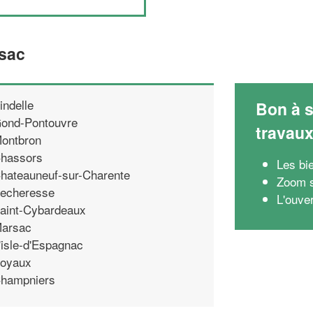
rsac
indelle
Bon à s
ond-Pontouvre
travau
ontbron
hassors
Les bie
hateauneuf-sur-Charente
Zoom s
echeresse
L'ouver
aint-Cybardeaux
arsac
'isle-d'Espagnac
oyaux
hampniers