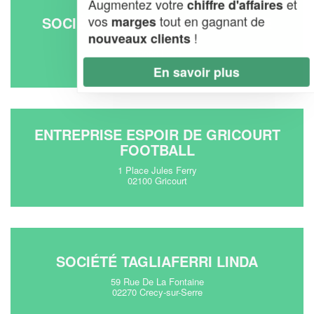
Augmentez votre
et
chiffre d'affaires
vos
tout en gagnant de
SOCIÉTÉ LAON TENNIS DE TABLE
marges
!
nouveaux clients
Rue Leo Lagrange
02000 Laon
En savoir plus
ENTREPRISE ESPOIR DE GRICOURT
FOOTBALL
1 Place Jules Ferry
02100 Gricourt
SOCIÉTÉ TAGLIAFERRI LINDA
59 Rue De La Fontaine
02270 Crecy-sur-Serre