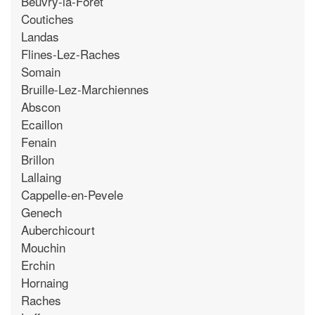
Beuvry-la-Foret
Coutiches
Landas
Flines-Lez-Raches
Somain
Bruille-Lez-Marchiennes
Abscon
Ecaillon
Fenain
Brillon
Lallaing
Cappelle-en-Pevele
Genech
Auberchicourt
Mouchin
Erchin
Hornaing
Raches