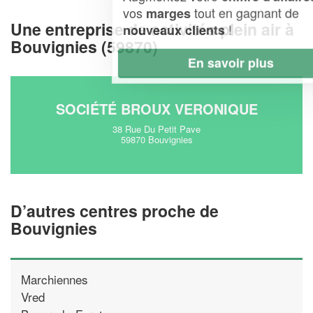
vos
tout en gagnant de
marges
Une entreprise de activités plein air à
!
nouveaux clients
Bouvignies (59870)
En savoir plus
SOCIÉTÉ BROUX VERONIQUE
38 Rue Du Petit Pave
59870 Bouvignies
D’autres centres proche de
Bouvignies
Marchiennes
Vred