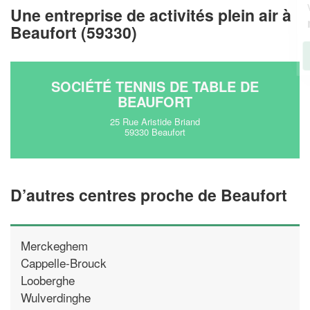
vos
tout en gagnant de
marges
Une entreprise de activités plein air à
!
nouveaux clients
Beaufort (59330)
En savoir plus
SOCIÉTÉ TENNIS DE TABLE DE
BEAUFORT
25 Rue Aristide Briand
59330 Beaufort
D’autres centres proche de Beaufort
Merckeghem
Cappelle-Brouck
Looberghe
Wulverdinghe