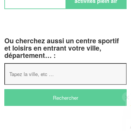
activités plein air
Ou cherchez aussi un centre sportif
et loisirs en entrant votre ville,
département… :
✕
Vous êtes un
professionnel ?
Augmentez votre
et
chiffre d'affaires