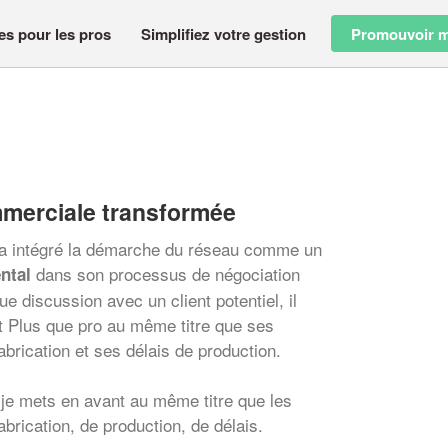
es pour les pros
Simplifiez votre gestion
Promouvoir m
merciale transformée
o a intégré la démarche du réseau comme un
dans son processus de négociation
ntal
 discussion avec un client potentiel, il
 Plus que pro au même titre que ses
abrication et ses délais de production.
 je mets en avant au même titre que les
abrication, de production, de délais.