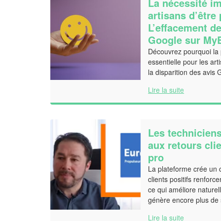
La nécessité i
artisans d’être 
L’effacement de
Google sur My
Découvrez pourquoi la 
essentielle pour les ar
la disparition des avis
Lire la suite
Les techniciens
aux retours cli
pro
La plateforme crée un c
clients positifs renforc
ce qui améliore naturel
génère encore plus de s
Lire la suite