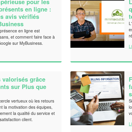
mpérieuse pour les
L
présents en ligne :
q
s avis vérifiés
t
Business
L
e
présence en ligne est
r
tisans, et comment faire face à
 Google sur MyBusiness.
L
 valorisés grâce
F
ents sur Plus que
f
s
ercle vertueux où les retours
S
ent la motivation des équipes,
l
lement la qualité du service et
v
atisfaction client.
L