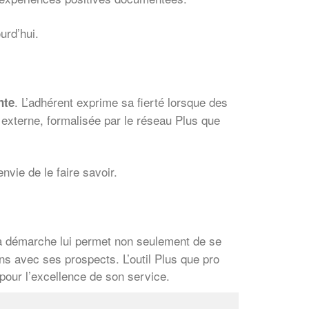
urd’hui.
. L’adhérent exprime sa fierté lorsque des
nte
ce externe, formalisée par le réseau Plus que
nvie de le faire savoir.
✕
Vous êtes un
a démarche lui permet non seulement de se
professionnel ?
ns avec ses prospects. L’outil Plus que pro
pour l’excellence de son service.
Augmentez votre
et
chiffre d'affaires
vos
tout en gagnant de
marges