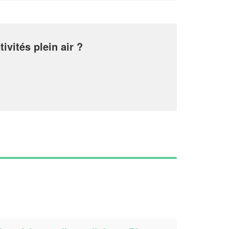
!
nouveaux clients
En savoir plus
ivités plein air ?