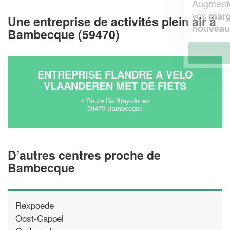
Augmentez votre
et
chiffre d'affaires
vos
tout en gagnant de
marges
Une entreprise de activités plein air à
!
nouveaux clients
Bambecque (59470)
En savoir plus
ENTREPRISE FLANDRE A VELO
VLAANDEREN MET DE FIETS
4 Route De Bray-dunes
59470 Bambecque
D’autres centres proche de
Bambecque
Rexpoede
Oost-Cappel