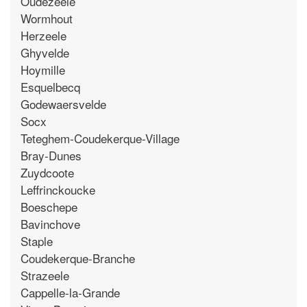
Oudezeele
Wormhout
Herzeele
Ghyvelde
Hoymille
Esquelbecq
Godewaersvelde
Socx
Teteghem-Coudekerque-Village
Bray-Dunes
Zuydcoote
Leffrinckoucke
Boeschepe
Bavinchove
Staple
Coudekerque-Branche
Strazeele
Cappelle-la-Grande