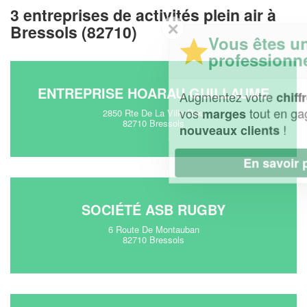
3 entreprises de activités plein air à
✕
Bressols (82710)
Vous êtes un
professionnel ?
ENTREPRISE HOARAU GUILLAUME
Augmentez votre
et
chiffre d'affaires
vos
tout en gagnant de
marges
2850 Rte De La Ville Dieu
82710 Bressols
!
nouveaux clients
En savoir plus
SOCIÉTÉ ASB RUGBY
6 Route De Montauban
82710 Bressols