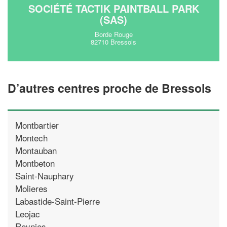
SOCIÉTÉ TACTIK PAINTBALL PARK
(SAS)
Borde Rouge
82710 Bressols
D’autres centres proche de Bressols
Montbartier
Montech
Montauban
Montbeton
Saint-Nauphary
Molieres
Labastide-Saint-Pierre
Leojac
Reynies