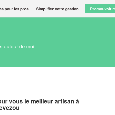
es pour les pros
Simplifiez votre gestion
Promouvoir m
es autour de moi
r vous le meilleur artisan à
Levezou