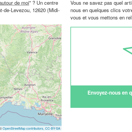
 autour de moi
" ? Un centre
Vous ne savez pas quel arti
ent-de-Levezou, 12620 (Midi-
nous en quelques clics vot
vous et vous mettons en rela
Envoyez-nous en qu
 ©
OpenStreetMap contributors,
CC-BY-SA