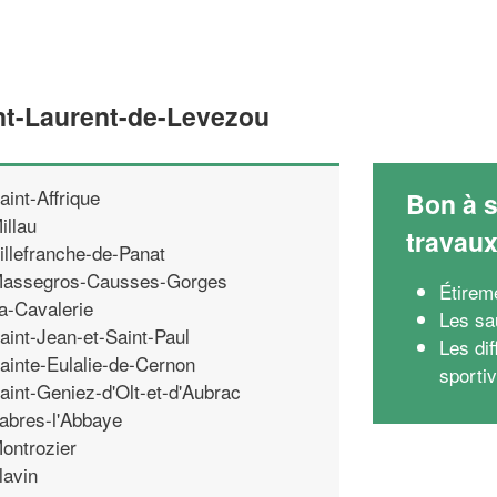
int-Laurent-de-Levezou
aint-Affrique
Bon à s
illau
travau
illefranche-de-Panat
assegros-Causses-Gorges
Étirem
a-Cavalerie
Les sau
aint-Jean-et-Saint-Paul
Les di
ainte-Eulalie-de-Cernon
sporti
aint-Geniez-d'Olt-et-d'Aubrac
abres-l'Abbaye
ontrozier
lavin