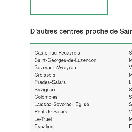
D’autres centres proche de Sa
Castelnau-Pegayrols
S
Saint-Georges-de-Luzencon
M
Severac-d'Aveyron
V
Creissels
M
Prades-Salars
L
Savignac
S
Colombies
S
Laissac-Severac-l'Eglise
S
Pont-de-Salars
V
Le-Truel
M
Espalion
F