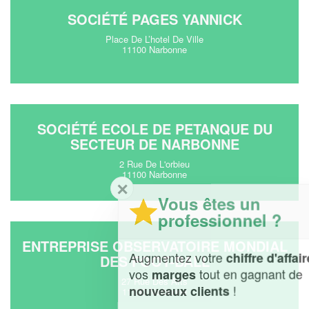
SOCIÉTÉ PAGES YANNICK
Place De L’hotel De Ville
11100 Narbonne
SOCIÉTÉ ECOLE DE PETANQUE DU
SECTEUR DE NARBONNE
2 Rue De L'orbieu
11100 Narbonne
✕
Vous êtes un
professionnel ?
ENTREPRISE OBSERVATOIRE MONDIAL
Augmentez votre
et
chiffre d'affaires
DES FOOT-BALL
vos
tout en gagnant de
marges
27 Rue Des Arts
!
nouveaux clients
11100 Narbonne