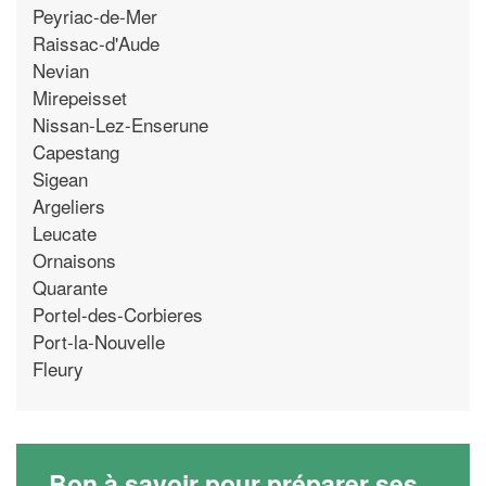
Peyriac-de-Mer
Raissac-d'Aude
Nevian
Mirepeisset
Nissan-Lez-Enserune
Capestang
Sigean
Argeliers
Leucate
Ornaisons
Quarante
Portel-des-Corbieres
Port-la-Nouvelle
Fleury
Bon à savoir pour préparer ses