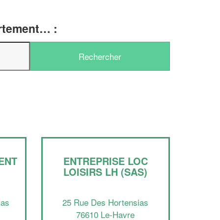
artement… :
ENT
ENTREPRISE LOC
LOISIRS LH (SAS)
✕
Vous êtes un
mas
25 Rue Des Hortensias
professionnel ?
76610 Le-Havre