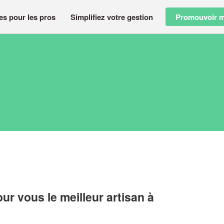
es pour les pros
Simplifiez votre gestion
Promouvoir m
r vous le meilleur artisan à