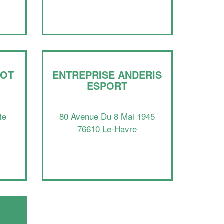
Augmentez votre
et
chiffre d'affaires
vos
tout en gagnant de
marges
!
nouveaux clients
En savoir plus
OOT
ENTREPRISE ANDERIS
ESPORT
te
80 Avenue Du 8 Mai 1945
76610 Le-Havre