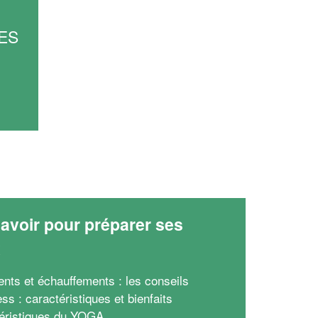
ES
avoir pour préparer ses
x
ents et échauffements : les conseils
ess : caractéristiques et bienfaits
éristiques du YOGA