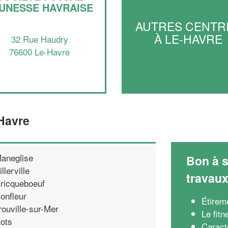
UNESSE HAVRAISE
AUTRES CENTR
À LE-HAVRE
32 Rue Haudry
76600 Le-Havre
-Havre
aneglise
Bon à s
illerville
travau
ricqueboeuf
onfleur
Étirem
rouville-sur-Mer
Le fitn
ots
Caract