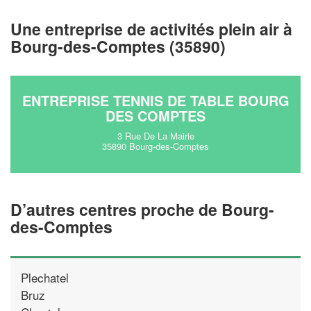
vos
tout en gagnant d
marges
!
nouveaux clients
Une entreprise de activités plein air à
Bourg-des-Comptes (35890)
En savoir plus
ENTREPRISE TENNIS DE TABLE BOURG
DES COMPTES
3 Rue De La Mairie
35890 Bourg-des-Comptes
D’autres centres proche de Bourg-
des-Comptes
Plechatel
Bruz