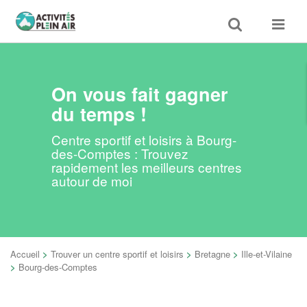
Toggle
Toggle
search
navigat
On vous fait gagner
du temps !
Centre sportif et loisirs à Bourg-
des-Comptes : Trouvez
rapidement les meilleurs centres
autour de moi
Accueil
>
Trouver un centre sportif et loisirs
>
Bretagne
>
Ille-et-Vilaine
>
Bourg-des-Comptes