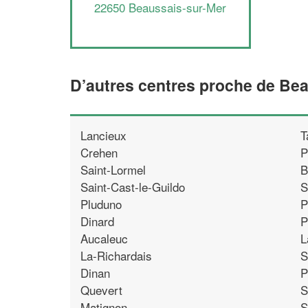
22650 Beaussais-sur-Mer
D’autres centres proche de Be
Lancieux
T
Crehen
P
Saint-Lormel
B
Saint-Cast-le-Guildo
S
Pluduno
P
Dinard
P
Aucaleuc
L
La-Richardais
S
Dinan
P
Quevert
S
Matignon
S