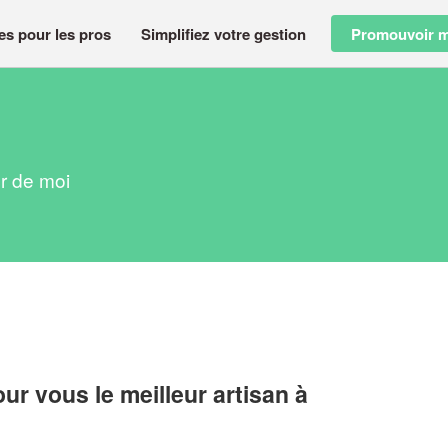
es pour les pros
Simplifiez votre gestion
Promouvoir m
ur de moi
r vous le meilleur artisan à