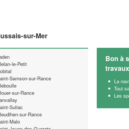
aussais-sur-Mer
aden
Bon à s
lelan-le-Petit
travau
obital
aint-Samson-sur-Rance
La nav
leboulle
Tout sa
louer-sur-Rance
Les spo
anvallay
aint-Suliac
leudihen-sur-Rance
aint-Malo
aint-Jouan-des-Guerets