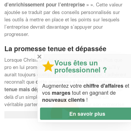
. Cette valeur
d’enrichissement pour l’entreprise » »
ajoutée se traduit par des conseils personnalisés sur
les outils à mettre en place et les points sur lesquels
l’entreprise devrait davantage s’appuyer pour
progresser.
La promesse tenue et dépassée
✕
Lorsque Christophe lui a présenté la solution Plus que
Vous êtes un
pro en lui promettant qu’il ne serait pas seul et qu’il y
professionnel ?
aurait toujours quelqu’un pour l’accompagner, l’adhérent
reconnaît que
cette promesse a été non seulement
Augmentez votre
et
chiffre d'affaires
. L’accompagnement va bien au-
tenue mais dépassée
vos
tout en gagnant de
marges
delà d’un simple support réactif pour devenir un
!
nouveaux clients
véritable partenariat de croissance pour son entreprise.
En savoir plus