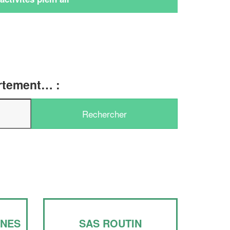
artement… :
✕
UNES
SAS ROUTIN
Vous êtes un