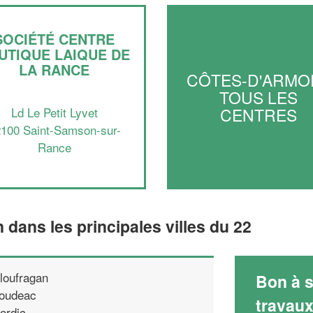
SOCIÉTÉ CENTRE
UTIQUE LAIQUE DE
LA RANCE
CÔTES-D'ARMOR
TOUS LES
CENTRES
Ld Le Petit Lyvet
100 Saint-Samson-sur-
Rance
n dans les principales villes du 22
loufragan
Bon à s
oudeac
travau
ordic