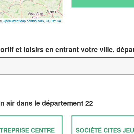
 ©
OpenStreetMap contributors,
CC-BY-SA
tif et loisirs en entrant votre ville, dép
in air dans le département 22
TREPRISE CENTRE
SOCIÉTÉ CITES JE