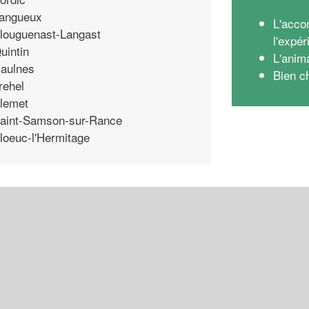
angueux
L'acco
louguenast-Langast
l'expé
uintin
L'anim
aulnes
Bien c
rehel
lemet
aint-Samson-sur-Rance
loeuc-l'Hermitage