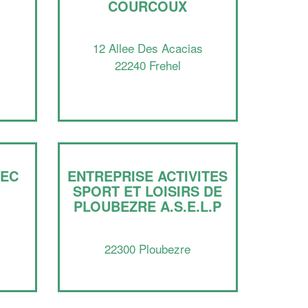
COURCOUX
professionnel ?
Augmentez votre
et
chiffre d'affaires
12 Allee Des Acacias
vos
tout en gagnant de
marges
22240 Frehel
!
nouveaux clients
En savoir plus
LEC
ENTREPRISE ACTIVITES
SPORT ET LOISIRS DE
PLOUBEZRE A.S.E.L.P
22300 Ploubezre