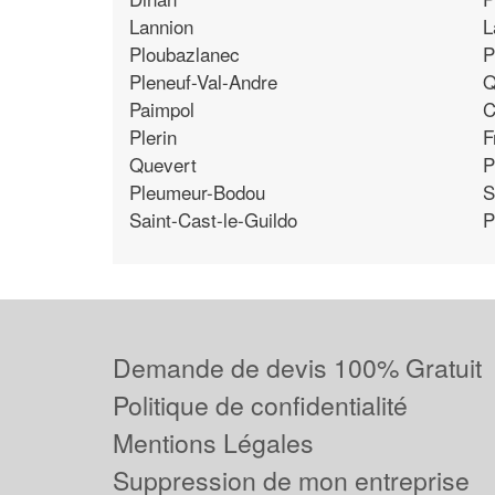
Lannion
L
Ploubazlanec
P
Pleneuf-Val-Andre
Q
Paimpol
C
Plerin
F
Quevert
P
Pleumeur-Bodou
S
Saint-Cast-le-Guildo
P
Demande de devis 100% Gratuit
Politique de confidentialité
Mentions Légales
Suppression de mon entreprise