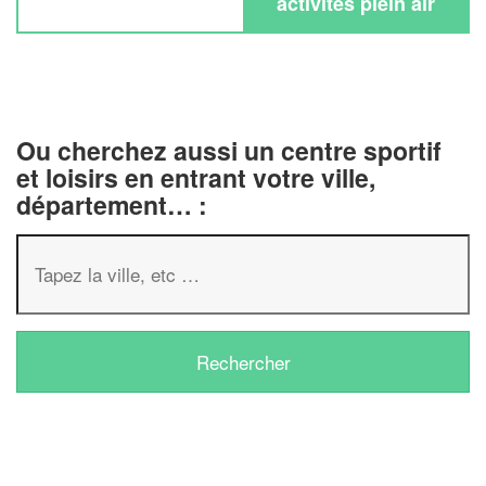
activités plein air
Ou cherchez aussi un centre sportif
et loisirs en entrant votre ville,
département… :
✕
Vous êtes un
professionnel ?
Augmentez votre
chiffre d'affaires
vos
tout en gagnant de
marges