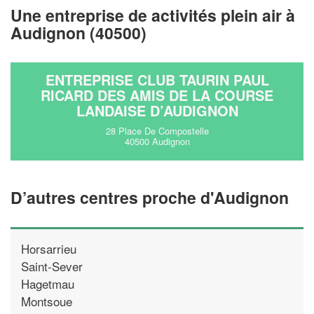
Une entreprise de activités plein air à
!
nouveaux clients
Audignon (40500)
En savoir plus
ENTREPRISE CLUB TAURIN PAUL
RICARD DES AMIS DE LA COURSE
LANDAISE D’AUDIGNON
28 Place De Compostelle
40500 Audignon
D’autres centres proche d'Audignon
Horsarrieu
Saint-Sever
Hagetmau
Montsoue