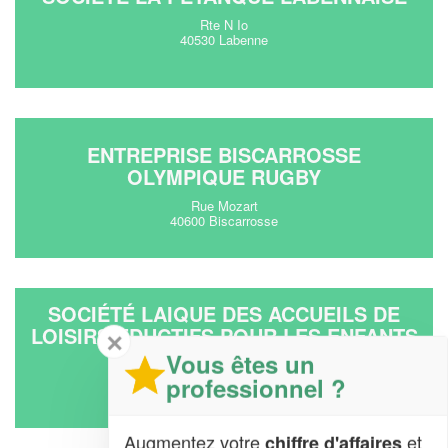
Rte N Io
40530 Labenne
ENTREPRISE BISCARROSSE
OLYMPIQUE RUGBY
Rue Mozart
40600 Biscarrosse
SOCIÉTÉ LAIQUE DES ACCUEILS DE
LOISIRS EDUCTIFS POUR LES ENFANTS
✕
ET LEUR FAMILLE
Vous êtes un
professionnel ?
La Plaine
40800 Aire-sur-L-Adour
Augmentez votre
et
chiffre d'affaires