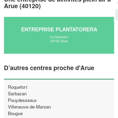
!
nouveaux clients
Arue (40120)
En savoir plus
ENTREPRISE PLANTATORERA
Le Garousin
40120 Arue
D’autres centres proche d'Arue
Roquefort
Sarbazan
Pouydesseaux
Villeneuve-de-Marsan
Bougue