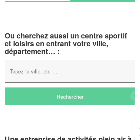
Ou cherchez aussi un centre sportif
et loisirs en entrant votre ville,
département… :
✕
Vous êtes un
professionnel ?
Augmentez votre
et
chiffre d'affaires
vos
tout en gagnant de
marges
Une entreprise de activités plein air à