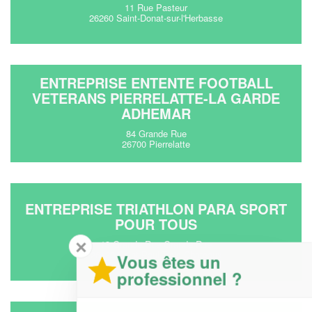
11 Rue Pasteur
26260 Saint-Donat-sur-l'Herbasse
ENTREPRISE ENTENTE FOOTBALL
VETERANS PIERRELATTE-LA GARDE
ADHEMAR
84 Grande Rue
26700 Pierrelatte
ENTREPRISE TRIATHLON PARA SPORT
POUR TOUS
✕
13 Grande Rue Grande Rue
26130 Saint-Paul-Trois-Chateaux
Vous êtes un
professionnel ?