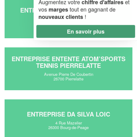
Augmentez votre
et
chiffre d'affaires
vos
tout en gagnant de
ENTREPRISE LE SKI DU ROYANS
marges
!
nouveaux clients
Qua Des Chaux
26190 Saint-Jean-en-Royans
En savoir plus
ENTREPRISE ENTENTE ATOM’SPORTS
TENNIS PIERRELATTE
Avenue Pierre De Coubertin
26700 Pierrelatte
ENTREPRISE DA SILVA LOIC
4 Rue Mazelier
26300 Bourg-de-Peage