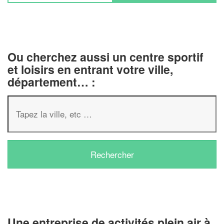
Ou cherchez aussi un centre sportif
et loisirs en entrant votre ville,
département… :
✕
Vous êtes un
professionnel 
Augmentez votre
chiffre d'
vos
tout en gagnan
marges
Une entreprise de activités plein air à
!
nouveaux clients