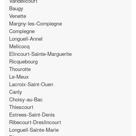
Vandelicourt
Baugy
Venette
Margny-les-Compiegne
Compiegne
Longueil-Annel
Melicocq
Elincourt-Sainte-Marguerite
Ricquebourg
Thourotte
Le-Meux
Lacroix-Saint-Ouen
Canly
Choisy-au-Bac
Thiescourt
Estrees-Saint-Denis
Ribecourt-Dreslincourt
Longueil-Sainte-Marie