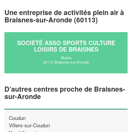
vos
tout en gagnant de
marges
!
nouveaux clients
Une entreprise de activités plein air à
Braisnes-sur-Aronde (60113)
En savoir plus
SOCIÉTÉ ASSO SPORTS CULTURE
LOISIRS DE BRAISNES
Mairie
60113 Braisnes-sur-Aronde
D’autres centres proche de Braisnes-
sur-Aronde
Coudun
Villers-sur-Coudun