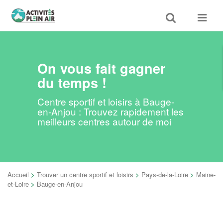
Toggle
Toggle
search
navigat
On vous fait gagner
du temps !
Centre sportif et loisirs à Bauge-
en-Anjou : Trouvez rapidement les
meilleurs centres autour de moi
Accueil
>
Trouver un centre sportif et loisirs
>
Pays-de-la-Loire
>
Maine-
et-Loire
>
Bauge-en-Anjou