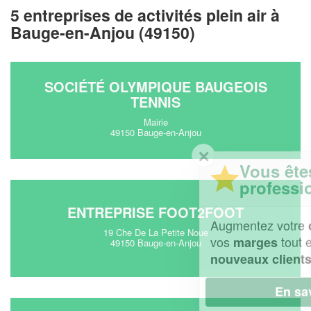
5 entreprises de activités plein air à
Bauge-en-Anjou (49150)
SOCIÉTÉ OLYMPIQUE BAUGEOIS
TENNIS
Mairie
49150 Bauge-en-Anjou
✕
Vous êtes un
professionnel ?
ENTREPRISE FOOT2FOOT
Augmentez votre
et
chiffre d'affaires
19 Che De La Petite Noue
vos
tout en gagnant de
marges
49150 Bauge-en-Anjou
!
nouveaux clients
En savoir plus