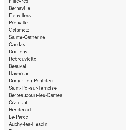
Fillievres
Bernaville
Fienvillers
Prouville
Galametz
Sainte-Catherine
Candas
Doullens
Rebreuviette
Beauval
Havernas
Domart-en-Ponthieu
Saint-Pol-sur-Ternoise
Berteaucourt-les-Dames
Cramont
Hernicourt
Le-Parcq
Auchy-les-Hesdin