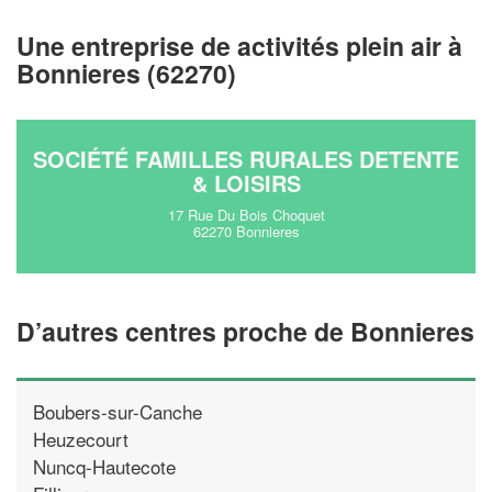
vos
tout en gagnant de
marges
!
nouveaux clients
Une entreprise de activités plein air à
Bonnieres (62270)
En savoir plus
SOCIÉTÉ FAMILLES RURALES DETENTE
& LOISIRS
17 Rue Du Bois Choquet
62270 Bonnieres
D’autres centres proche de Bonnieres
Boubers-sur-Canche
Heuzecourt
Nuncq-Hautecote