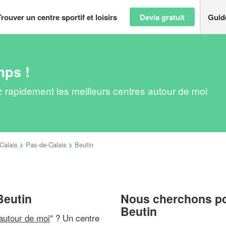
Trouver un centre sportif et loisirs
Devis gratuit
Guid
mps !
vez rapidement les meilleurs centres autour de moi
Calais
>
Pas-de-Calais
>
Beutin
 Beutin
Nous cherchons pou
Beutin
 autour de moi
" ? Un centre