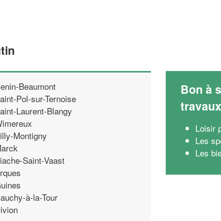
tin
enin-Beaumont
Bon à s
aint-Pol-sur-Ternoise
travau
aint-Laurent-Blangy
imereux
Loisir 
illy-Montigny
Les spo
arck
Les bie
iache-Saint-Vaast
rques
uines
auchy-à-la-Tour
ivion