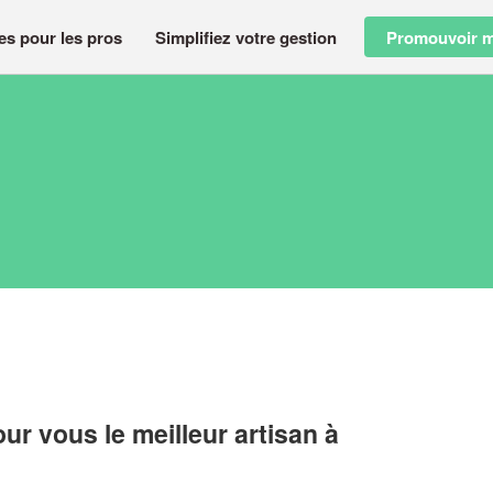
es pour les pros
Simplifiez votre gestion
Promouvoir m
r vous le meilleur artisan à