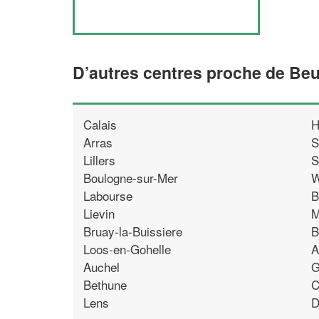
D’autres centres proche de Beu
Calais
H
Arras
S
Lillers
S
Boulogne-sur-Mer
W
Labourse
B
Lievin
M
Bruay-la-Buissiere
B
Loos-en-Gohelle
A
Auchel
G
Bethune
C
Lens
D