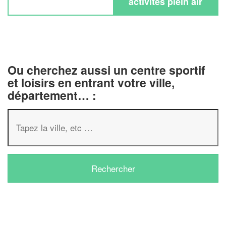
activités plein air
Ou cherchez aussi un centre sportif
et loisirs en entrant votre ville,
département… :
✕
Vous êtes un
professionnel ?
Augmentez votre
chiffre d'affaire
vos
tout en gagnant de
marges