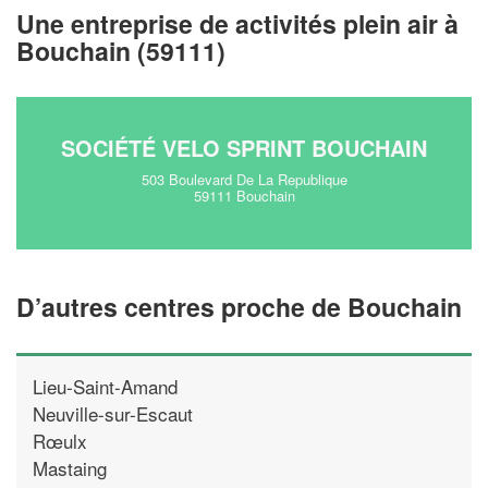
!
nouveaux clients
Une entreprise de activités plein air à
Bouchain (59111)
En savoir plus
SOCIÉTÉ VELO SPRINT BOUCHAIN
503 Boulevard De La Republique
59111 Bouchain
D’autres centres proche de Bouchain
Lieu-Saint-Amand
Neuville-sur-Escaut
Rœulx
Mastaing