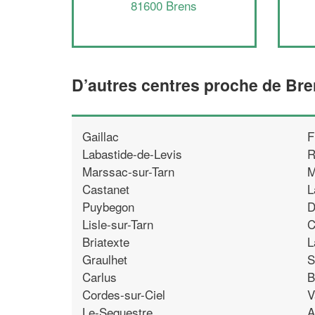
81600 Brens
D’autres centres proche de Br
Gaillac
F
Labastide-de-Levis
R
Marssac-sur-Tarn
M
Castanet
L
Puybegon
D
Lisle-sur-Tarn
C
Briatexte
L
Graulhet
S
Carlus
B
Cordes-sur-Ciel
V
Le-Sequestre
A