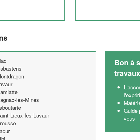
ens
iac
Bon à s
abastens
travau
ontdragon
avaur
L'acco
amiatte
l'expé
agnac-les-Mines
Matéri
aboutarie
Guide p
aint-Lieux-les-Lavaur
vous
rousse
aour
lbi