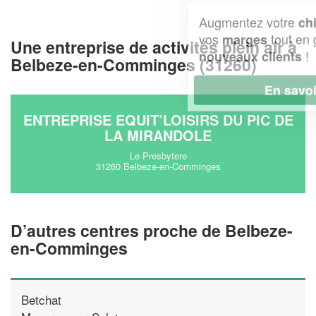
Augmentez votre
et
chiffre d'affaires
vos
tout en gagnant de
marges
Une entreprise de activités plein air à
!
nouveaux clients
Belbeze-en-Comminges (31260)
En savoir plus
ENTREPRISE EQUIT’LOISIRS DU PIC DE
LA MIRANDOLE
Le Presbytere
31260 Belbeze-en-Comminges
D’autres centres proche de Belbeze-
en-Comminges
Betchat