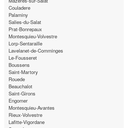
Mazeres-sur-Salat
Couladere
Palaminy
Salies-du-Salat
Prat-Bonrepaux
Montesquieu-Volvestre
Lorp-Sentaraille
Lavelanet-de-Comminges
Le-Fousseret
Boussens
Saint-Martory
Rouede
Beauchalot
Saint-Girons
Engomer
Montesquieu-Avantes
Rieux-Volvestre
Lafitte-Vigordane