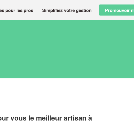
es pour les pros
Simplifiez votre gestion
Promouvoir m
r vous le meilleur artisan à