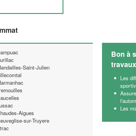
ommat
ampuac
Bon à s
urillac
travau
andailles-Saint-Julien
illecomtal
Les di
armanhac
sporti
remouilles
Assure
aucelles
l'autom
ussac
Les ma
haudes-Aigues
euveglise-sur-Truyere
trac