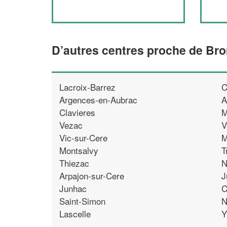
D’autres centres proche de Br
Lacroix-Barrez
C
Argences-en-Aubrac
A
Clavieres
M
Vezac
V
Vic-sur-Cere
M
Montsalvy
T
Thiezac
N
Arpajon-sur-Cere
J
Junhac
C
Saint-Simon
N
Lascelle
Y