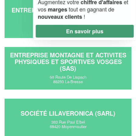
Augmentez votre
et
chiffre d'affaires
vos
tout en gagnant de
ENTREPRISE AIR LOISIR DOGNEVILLE
marges
!
nouveaux clients
160 Route De L'aviation
88000 Dogneville
En savoir plus
ENTREPRISE MONTAGNE ET ACTIVITES
PHYSIQUES ET SPORTIVES VOSGES
(SAS)
60 Route De Lispach
88250 La-Bresse
SOCIÉTÉ LILAVERONICA (SARL)
383 Rue Paul Elbel
88420 Moyenmoutier