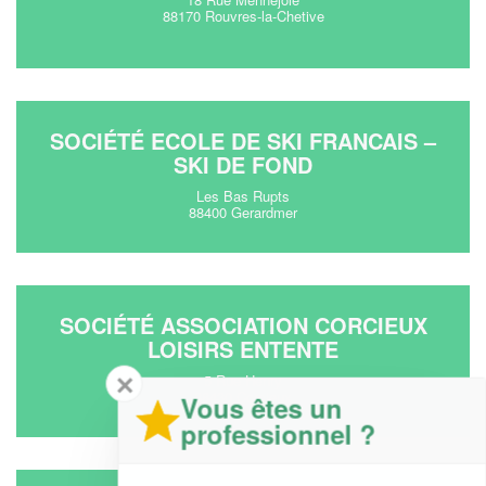
88170 Rouvres-la-Chetive
SOCIÉTÉ ECOLE DE SKI FRANCAIS –
SKI DE FOND
Les Bas Rupts
88400 Gerardmer
SOCIÉTÉ ASSOCIATION CORCIEUX
LOISIRS ENTENTE
✕
5 Rue Henry
88430 Corcieux
Vous êtes un
professionnel ?