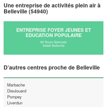
Une entreprise de activités plein air à
!
nouveaux clients
Belleville (54940)
En savoir plus
ENTREPRISE FOYER JEUNES ET
EDUCATION POPULAIRE
85 Route Nationale
54940 Belleville
D’autres centres proche de Belleville
Marbache
Dieulouard
Pompey
Liverdun