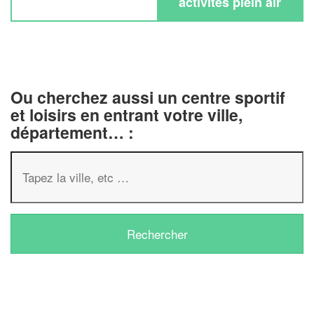
activités plein air
Ou cherchez aussi un centre sportif
et loisirs en entrant votre ville,
département… :
✕
Vous êtes un
professionnel ?
Augmentez votre
chiffre d'affaires
vos
tout en gagnant de
marges