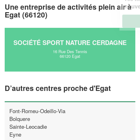
Une entreprise de activités plein air à
!
nouveaux clients
Egat (66120)
En savoir plus
SOCIÉTÉ SPORT NATURE CERDAGNE
16 Rue Des Tennis
66120 Egat
D’autres centres proche d'Egat
Font-Romeu-Odeillo-Via
Bolquere
Sainte-Leocadie
Eyne