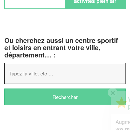
activités plein air
Ou cherchez aussi un centre sportif
et loisirs en entrant votre ville,
département… :
✕
Vous êtes un
professionnel ?
Augmentez votre
et
chiffre d'affaires
vos
tout en gagnant de
marges