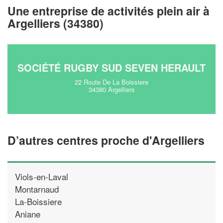
vos
tout en gagnant de
marges
Une entreprise de activités plein air à
!
nouveaux clients
Argelliers (34380)
En savoir plus
SOCIÉTÉ RUGBY SUD SEVEN HERAULT
22 Route De La Boissiere
34380 Argelliers
D’autres centres proche d'Argelliers
Viols-en-Laval
Montarnaud
La-Boissiere
Aniane