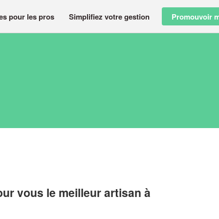
es pour les pros
Simplifiez votre gestion
Promouvoir m
r vous le meilleur artisan à