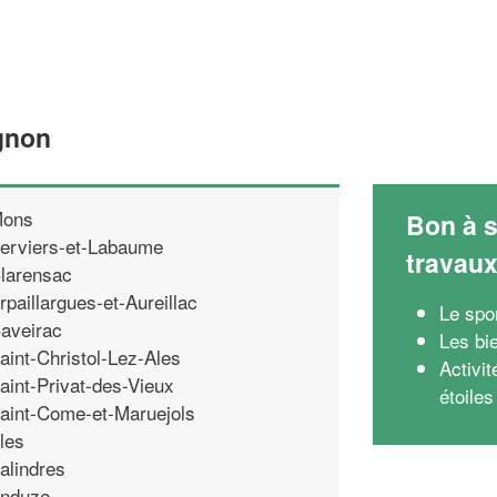
gnon
ons
Bon à s
erviers-et-Labaume
travau
larensac
rpaillargues-et-Aureillac
Le spo
aveirac
Les bie
aint-Christol-Lez-Ales
Activit
aint-Privat-des-Vieux
étoile
aint-Come-et-Maruejols
les
alindres
nduze