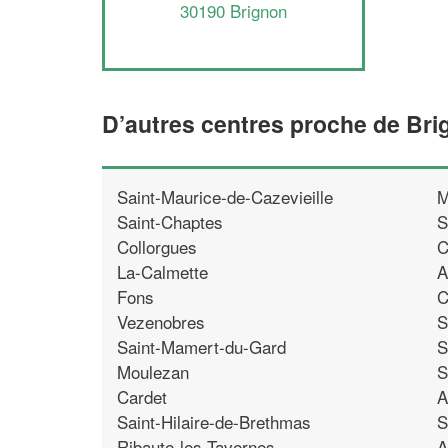
30190 Brignon
D’autres centres proche de Bri
Saint-Maurice-de-Cazevieille
M
Saint-Chaptes
S
Collorgues
C
La-Calmette
A
Fons
C
Vezenobres
S
Saint-Mamert-du-Gard
S
Moulezan
S
Cardet
A
Saint-Hilaire-de-Brethmas
S
Ribaute-les-Tavernes
A