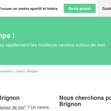
Trouver un centre sportif et loisirs
Devis gratuit
Guid
mps !
uvez rapidement les meilleurs centres autour de moi
ussillon
>
Gard
>
Brignon
 Brignon
Nous cherchons pou
Brignon
 autour de moi
" ? Un centre