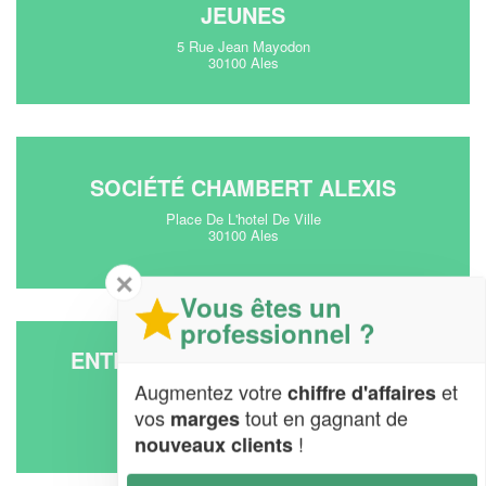
JEUNES
5 Rue Jean Mayodon
30100 Ales
SOCIÉTÉ CHAMBERT ALEXIS
Place De L'hotel De Ville
30100 Ales
✕
Vous êtes un
professionnel ?
ENTREPRISE CERCLE NAUTIQUE
CEVENNES ALES
Augmentez votre
et
chiffre d'affaires
vos
tout en gagnant de
marges
Chemin Des Sports
30100 Ales
!
nouveaux clients