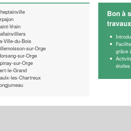
heptainville
Bon à s
rpajon
travau
aint-Vrain
allainvilliers
Introd
a-Ville-du-Bois
Facilit
illemoisson-sur-Orge
grâce à
orsang-sur-Orge
Activit
pinay-sur-Orge
étoile
ert-le-Grand
aulx-les-Chartreux
ongjumeau