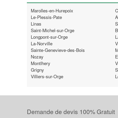
Marolles-en-Hurepoix
C
Le-Plessis-Pate
A
Linas
S
Saint-Michel-sur-Orge
B
Longpont-sur-Orge
L
La-Norville
V
Sainte-Genevieve-des-Bois
M
Nozay
E
Montlhery
V
Grigny
S
Villiers-sur-Orge
L
Demande de devis 100% Gratuit