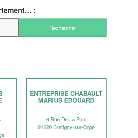
artement… :
✕
Vous êtes un
professionnel ?
B
ENTREPRISE CHABAULT
E
MARIUS EDOUARD
Augmentez votre
chiffre d'affaire
vos
tout en gagnant de
marges
!
nouveaux clients
s
6 Rue De La Paix
91220 Bretigny-sur-Orge
En savoir plus
ge