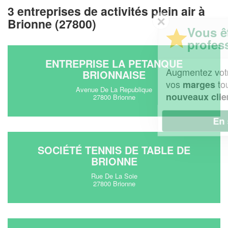
3 entreprises de activités plein air à
✕
Brionne (27800)
Vous êtes un
professionnel ?
ENTREPRISE LA PETANQUE
Augmentez votre
et
chiffre d'affaires
BRIONNAISE
vos
tout en gagnant de
marges
Avenue De La Republique
!
nouveaux clients
27800 Brionne
En savoir plus
SOCIÉTÉ TENNIS DE TABLE DE
BRIONNE
Rue De La Soie
27800 Brionne