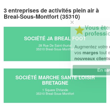
3 entreprises de activités plein air à
Breal-Sous-Montfort (35310)
✕
Vous êtes un
professionnel ?
SOCIÉTÉ JA BREAL FOOT
28 Rue De Saint-thurial
Augmentez votre
et
chiffre d'affaires
35310 Breal-Sous-Montfort
vos
tout en gagnant de
marges
!
nouveaux clients
En savoir plus
SOCIÉTÉ MARCHE SANTE LOISIR
BRETAGNE
1 Square D'irlande
35310 Breal-Sous-Montfort