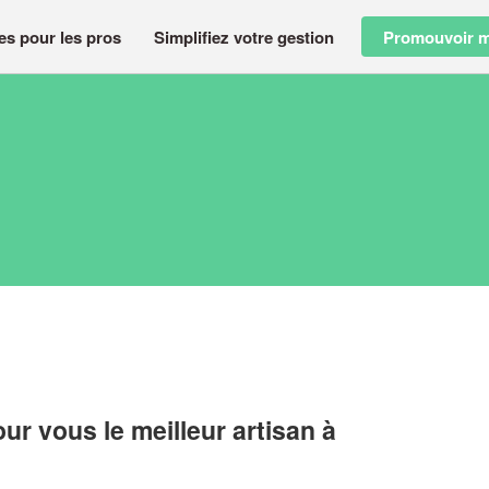
es pour les pros
Simplifiez votre gestion
Promouvoir m
r vous le meilleur artisan à