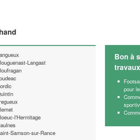
ehand
angueux
Bon à s
louguenast-Langast
travau
loufragan
oudeac
Footsal
ordic
pour l
uintin
Commen
regueux
sporti
lemet
Commen
loeuc-l'Hermitage
aulnes
aint-Samson-sur-Rance