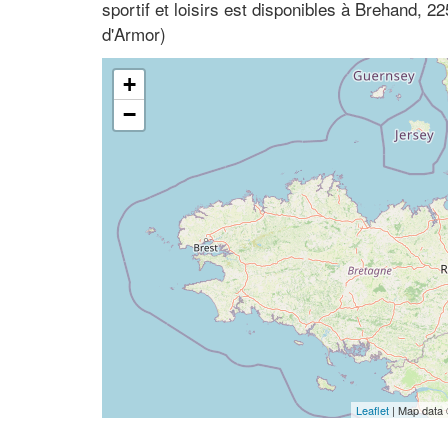
sportif et loisirs est disponibles à Brehand, 
d'Armor)
+
−
Leaflet
| Map data