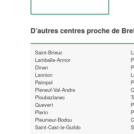
D’autres centres proche de Br
Saint-Brieuc
L
Lamballe-Armor
P
Dinan
P
Lannion
L
Paimpol
P
Pleneuf-Val-Andre
Q
Ploubazlanec
T
Quevert
P
Plerin
P
Pleumeur-Bodou
C
Saint-Cast-le-Guildo
S