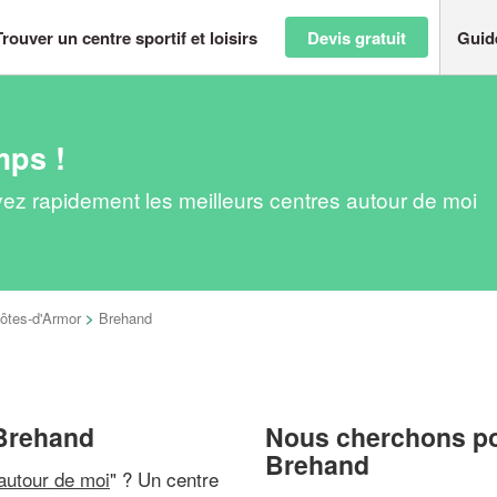
Trouver un centre sportif et loisirs
Devis gratuit
Guid
mps !
uvez rapidement les meilleurs centres autour de moi
ôtes-d'Armor
>
Brehand
à Brehand
Nous cherchons pou
Brehand
 autour de moi
" ? Un centre