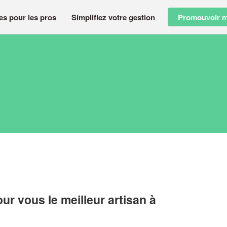
es pour les pros
Simplifiez votre gestion
Promouvoir m
r vous le meilleur artisan à