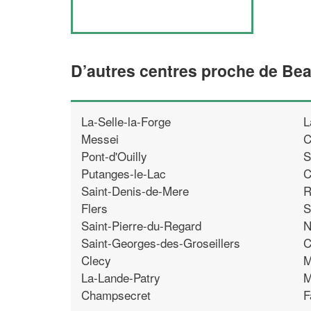
D’autres centres proche de Bea
La-Selle-la-Forge
L
Messei
C
Pont-d'Ouilly
S
Putanges-le-Lac
C
Saint-Denis-de-Mere
R
Flers
S
Saint-Pierre-du-Regard
N
Saint-Georges-des-Groseillers
C
Clecy
M
La-Lande-Patry
M
Champsecret
F