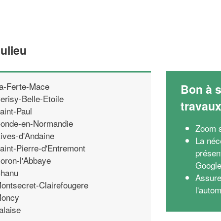
ulieu
a-Ferte-Mace
Bon à s
erisy-Belle-Etoile
travau
aint-Paul
onde-en-Normandie
Zoom s
ives-d'Andaine
La néc
aint-Pierre-d'Entremont
présent
oron-l'Abbaye
Google
hanu
Assure
ontsecret-Clairefougere
l'autom
oncy
alaise