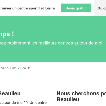
Trouver un centre sportif et loisirs
Devis gratuit
Guid
mps !
ouvez rapidement les meilleurs centres autour de moi
ndie
>
Orne
>
Beaulieu
 Beaulieu
Nous cherchons pou
Beaulieu
 autour de moi
" ? Un centre