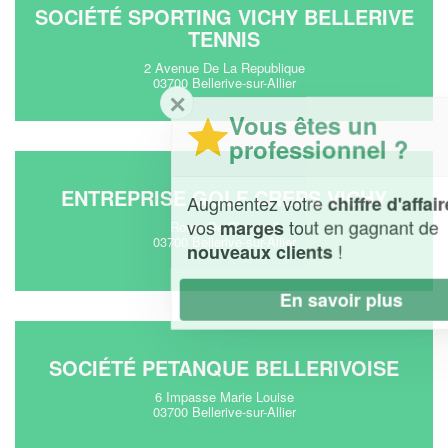
SOCIÉTÉ SPORTING VICHY BELLERIVE
TENNIS
2 Avenue De La Republique
03700 Bellerive-sur-Allier
✕
Vous êtes un
professionnel ?
ENTREPRISE GOLF CREPS VICHY
Augmentez votre
et
chiffre d'affaires
vos
tout en gagnant de
marges
Route De Charmeil
03700 Bellerive-sur-Allier
!
nouveaux clients
En savoir plus
SOCIÉTÉ PETANQUE BELLERIVOISE
6 Impasse Marie Louise
03700 Bellerive-sur-Allier