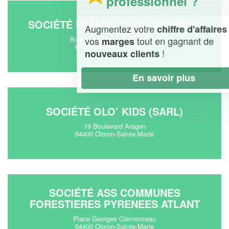
professionnel ?
SOCIÉTÉ PETANQUE OLORONAISE
Augmentez votre
et
chiffre d'affaires
vos
tout en gagnant de
Boulevard Francois Mitterrand
marges
64400 Oloron-Sainte-Marie
!
nouveaux clients
En savoir plus
SOCIÉTÉ OLO’ KIDS (SARL)
19 Boulevard Aragon
64400 Oloron-Sainte-Marie
SOCIÉTÉ ASS COMMUNES
FORESTIERES PYRENEES ATLANT
Place Georges Clemenceau
64400 Oloron-Sainte-Marie