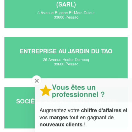
(SARL)
3 Avenue Eugene Et Marc Dulout
33600 Pessac
ENTREPRISE AU JARDIN DU TAO
26 Avenue Hector Domecq
33600 Pessac
✕
Vous êtes un
professionnel ?
SOCIÉTÉ ASCPA CYCLOTOURISME
Augmentez votre
et
chiffre d'affaires
27 Avenue Du President Jf Kennedy
33600 Pessac
vos
tout en gagnant de
marges
!
nouveaux clients