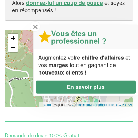
Alors
et soyez
donnez-lui un coup de pouce
en récompensés !
✕
Vous êtes un
+
professionnel ?
−
Augmentez votre
et
chiffre d'affaires
vos
tout en gagnant de
marges
!
nouveaux clients
En savoir plus
Leaflet
| Map data ©
OpenStreetMap contributors,
CC-BY-SA
Demande de devis 100% Gratuit