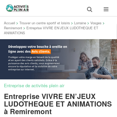
Toggle
Toggle
search
navigat
Accueil
>
Trouver un centre sportif et loisirs
>
Lorraine
>
Vosges
>
Remiremont
>
Entreprise VIVRE EN’JEUX LUDOTHEQUE ET
ANIMATIONS
Entreprise de activités plein air
Entreprise VIVRE EN’JEUX
LUDOTHEQUE ET ANIMATIONS
à Remiremont