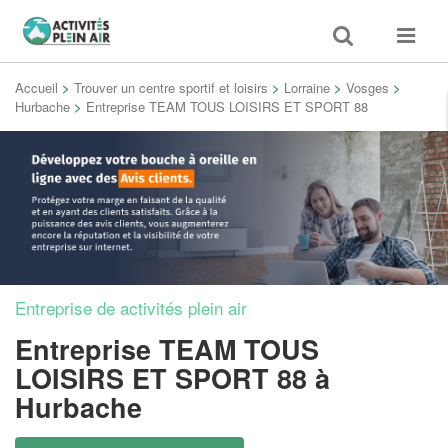
Toggle
Toggle
search
navigat
Accueil
>
Trouver un centre sportif et loisirs
>
Lorraine
>
Vosges
>
Hurbache
>
Entreprise TEAM TOUS LOISIRS ET SPORT 88
Entreprise de activités plein air
Entreprise TEAM TOUS
LOISIRS ET SPORT 88
à
Hurbache