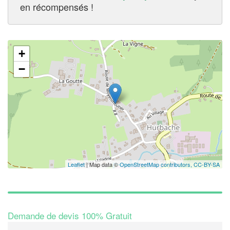
en récompensés !
+
−
Leaflet
| Map data ©
OpenStreetMap contributors,
CC-BY-SA
Demande de devis 100% Gratuit