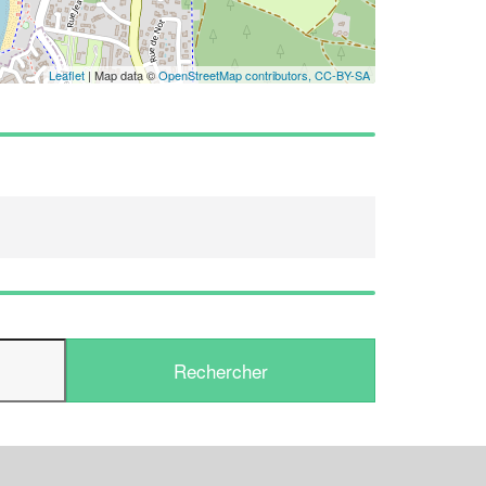
En savoir plus
Leaflet
| Map data ©
OpenStreetMap contributors,
CC-BY-SA