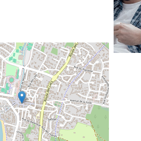
✕
Vous êtes un
professionnel ?
Augmentez votre
et
chiffre d'affaires
vos
tout en gagnant de
marges
!
nouveaux clients