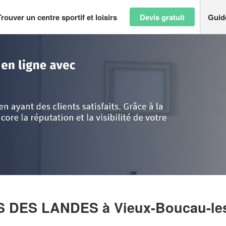
Trouver un centre sportif et loisirs
Devis gratuit
Guid
andes
>
Vieux-Boucau-les-Bains
>
Société SPORTS NATURES DES LAND
ES DES LANDES
à Vieux-Boucau-le