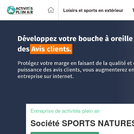
Loisirs et sports en extérieur
Accueil
>
Trouver un centre sportif et loisirs
>
Aquitaine
>
L
Entreprise de activités plein air
Société SPORTS NATUR