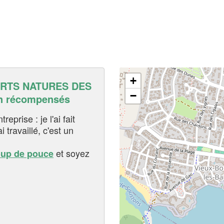
+
RTS NATURES DES
−
n récompensés
eprise : je l'ai fait
i travaillé, c'est un
et soyez
oup de pouce