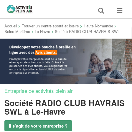
Toggle
Toggle
search
navigat
Accueil
>
Trouver un centre sportif et loisirs
>
Haute Normandie
>
Seine-Maritime
>
Le-Havre
>
Société RADIO CLUB HAVRAIS SWL
Entreprise de activités plein air
Société RADIO CLUB HAVRAIS
SWL
à Le-Havre
Il s'agit de votre entreprise ?