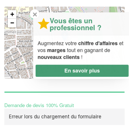
✕
+
Vous êtes un
−
professionnel ?
Augmentez votre
et
chiffre d'affaires
vos
tout en gagnant de
marges
!
nouveaux clients
En savoir plus
Leaflet
| Map data ©
OpenStreetMap contributors,
CC-BY-SA
Demande de devis 100% Gratuit
Erreur lors du chargement du formulaire