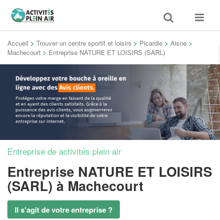
Toggle
Toggle
search
navigat
Accueil
>
Trouver un centre sportif et loisirs
>
Picardie
>
Aisne
>
Machecourt
>
Entreprise NATURE ET LOISIRS (SARL)
Entreprise de activités plein air
Entreprise NATURE ET LOISIRS
(SARL)
à Machecourt
Il s'agit de votre entreprise ?