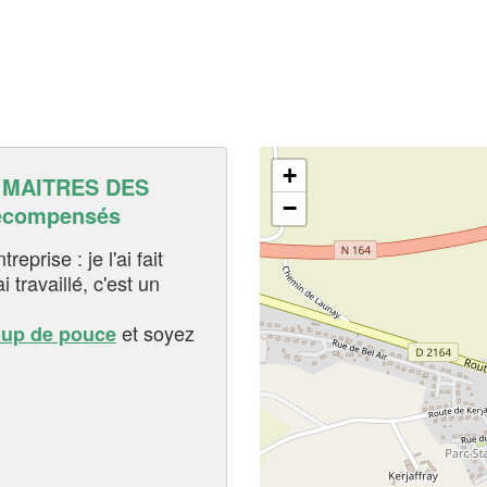
+
 MAITRES DES
−
récompensés
eprise : je l'ai fait
i travaillé, c'est un
et soyez
oup de pouce