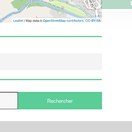
En savoir plus
Leaflet
| Map data ©
OpenStreetMap contributors,
CC-BY-SA