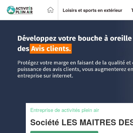
Loisirs et sports en extérieur
Accueil
>
Trouver un centre sportif et loisirs
>
Bretagne
>
C
Entreprise de activités plein air
Société LES MAITRES DE