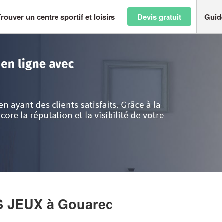
Trouver un centre sportif et loisirs
Devis gratuit
Guid
ôtes-d'Armor
>
Gouarec
>
Société LES MAITRES DES JEUX
S JEUX
à Gouarec