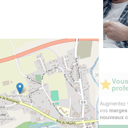
✕
Vous êtes un
professionnel ?
Augmentez votre
et
chiffre d'affaires
vos
tout en gagnant de
marges
!
nouveaux clients